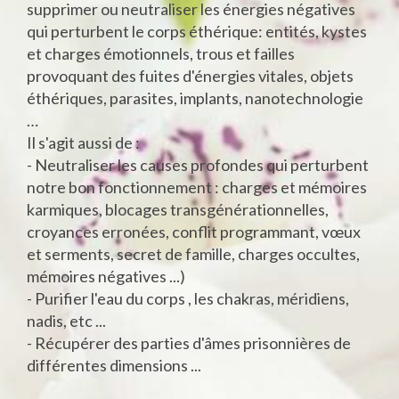
supprimer ou neutraliser les énergies négatives
qui perturbent le corps éthérique: entités, kystes
et charges émotionnels, trous et failles
provoquant des fuites d'énergies vitales, objets
éthériques, parasites, implants, nanotechnologie
…
Il s'agit aussi de :
- Neutraliser les causes profondes qui perturbent
notre bon fonctionnement : charges et mémoires
karmiques, blocages transgénérationnelles,
croyances erronées, conflit programmant, vœux
et serments, secret de famille, charges occultes,
mémoires négatives ...)
- Purifier l'eau du corps , les chakras, méridiens,
nadis, etc ...
- Récupérer des parties d'âmes prisonnières de
différentes dimensions ...