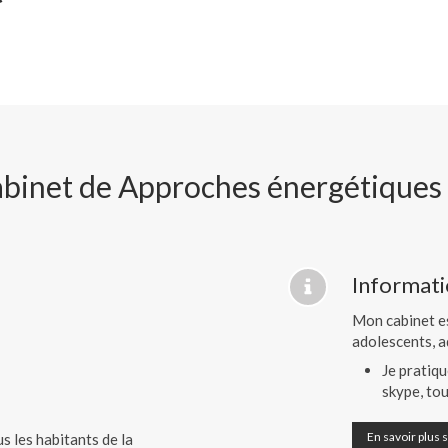
abinet de Approches énergétiques
Informat
Mon cabinet es
adolescents, a
Je pratiqu
skype, tou
En savoir plus s
us les habitants de la