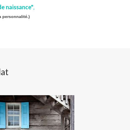
de naissance"
,
a personnalité.)
dat