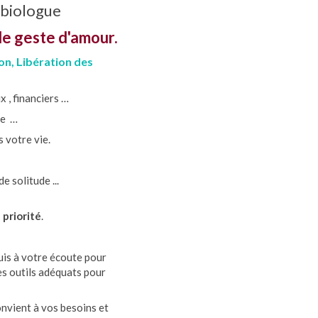
obiologue
ple geste d'amour.
on, Libération des
 , financiers …
ue …
s votre vie.
 solitude ...
 priorité
.
suis à votre écoute pour
es outils adéquats pour
onvient à vos besoins et