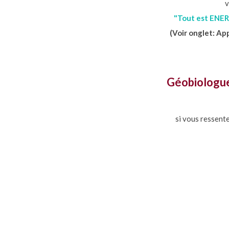
v
"Tout est ENERG
(Voir onglet: Ap
Géobiologue
si vous ressente