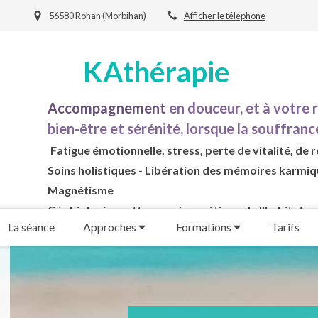
56580 Rohan (Morbihan)
Afficher le téléphone
KAthérapie
Accompagnement
en douceur, et à votre 
bien-être et sérénité, lorsque la souffrance
Fatigue émotionnelle, stress, perte de vitalité, de r
Soins holistiques - Libération des mémoires karmiq
Magnétisme
Géobiologie : nettoyage énergétique de l'habitat
La séance
Approches
Formations
Tarifs
Formations "Reiki et Energies au quotidien"