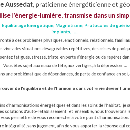
ne Aussedat
, praticienne énergéticienne et gé
ilise l'énergie-lumière, transmise dans un sim
s, Equilibrage Energétique, Magnétisme, Protocoles de guéris
implants, ....
ronté à des problèmes physiques, émotionnels, relationnels, familiaux
s vivez des situations désagréables répétitives, des crises de paniq
entez fatigués, stressé, triste, en perte d’énergie ou de repères dan
Vous êtes sujet aux maux de tête, aux vertiges, à la dépression …
ns une problématique de dépendances, de perte de confiance en soi, de
trouver de l'équilibre et de l'harmonie dans votre vie devient une
ins d’harmonisations énergétiques et dans les soins de l'habitat, je 
es solutions d'auto-rétablissement, et ensemble, nous trouverons l
vous permettre de vous reconnecter à votre point d'harmonisation.
re intégralité, sans jugement, afin de vous apporter la réponse qui c