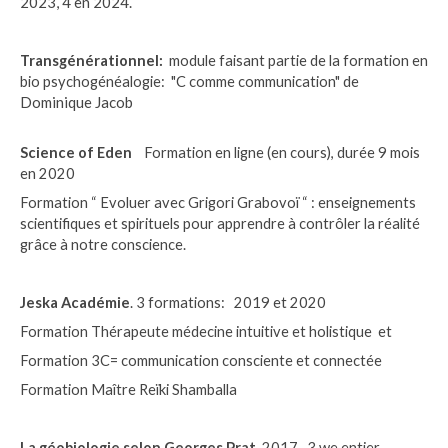
2023, 4 en 2024.
Transgénérationnel:
module faisant partie de la formation en
de
bio psychogénéalogie:
"C comme communication"
Dominique Jacob
Science of Eden
Formation en ligne (en cours), durée 9 mois
en 2020
Formation “ Evoluer avec Grigori Grabovoï “ : enseignements
scientifiques et spirituels pour apprendre à contrôler la réalité
grâce à notre conscience.
Jeska Académie
. 3 formations: 2019 et 2020
Formation Thérapeute médecine intuitive et holistique
et
Formation 3C= communication consciente et connectée
Formation Maître Reïki Shamballa
La géobiologie selon Georges Prat
2017 3 we entier