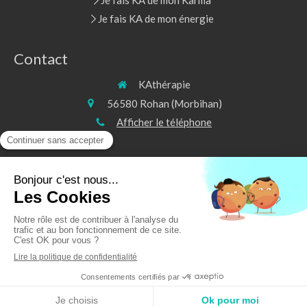
Je fais KA de mon Karma
Je fais KA de mon énergie
Contact
KAthérapie
56580
Rohan (Morbihan)
Afficher le téléphone
©2020 KAthérapie - Soins énergétiques
Plan du site
Mentions légales
Création et référencement du site par Simplébo
Site partenaire de
Annuaire Thérapeutes