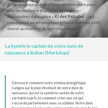
éclairage pour prendre le recul nécessaire pour
une vie meilleure et plus sereine. Vous
découvrirez donc votre «
KI des 9 étoiles
», qui
correspond au schéma énergétique qui vous a été
donné au moment de votre naissance.
La Symétrie cachée de votre date de
naissance à Rohan (Morbihan)
Découvrir comment notre schéma énergétique
s’aligne sur le plan dissimulé de notre date de
naissance, qui est la symétrie cachée de notre
véritable esprit, et comment créer une vie qui
s’accorde parfaitement avec ce schéma. Notre date