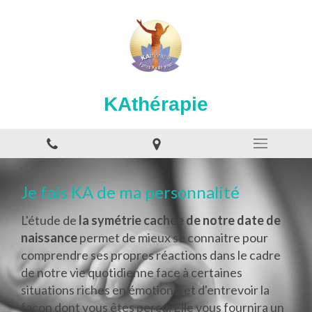
KAthérapie
Je fais KA de ma personnalité
L'étude de
la symétrie cachée de notre date de
naissance
permet de mieux se connaitre pour
comprendre ses propres réactions dans le cadre
de notre vie quotidienne face à certaines
situations riches en émotions, et d'entrevoir la
façon dont vous êtes perçu. Elle vous fournira un